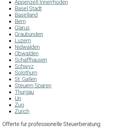
Appenzell Innerrhoden
Basel Stadt
Baselland
Bern
Glarus
Graubünden
Luzern
Nidwalden
Obwalden
Schaffhausen
Schwyz
Solothurn
St. Gallen
Steuern Sparen
Thurgau
Uri
Zug
Zürich
Offerte für professionelle Steuerberatung: