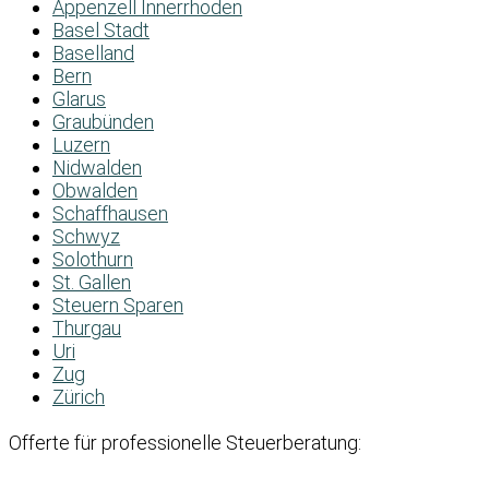
Appenzell Innerrhoden
Basel Stadt
Baselland
Bern
Glarus
Graubünden
Luzern
Nidwalden
Obwalden
Schaffhausen
Schwyz
Solothurn
St. Gallen
Steuern Sparen
Thurgau
Uri
Zug
Zürich
Offerte für professionelle Steuerberatung: