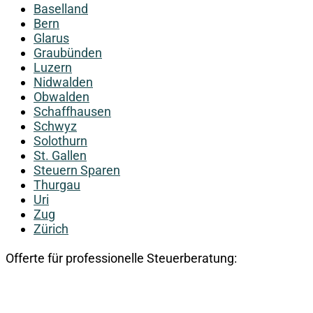
Baselland
Bern
Glarus
Graubünden
Luzern
Nidwalden
Obwalden
Schaffhausen
Schwyz
Solothurn
St. Gallen
Steuern Sparen
Thurgau
Uri
Zug
Zürich
Offerte für professionelle Steuerberatung: