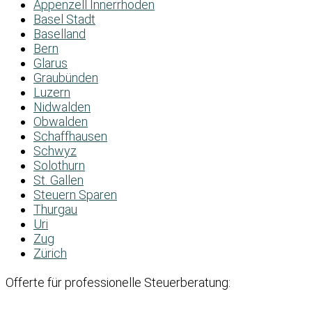
Appenzell Innerrhoden
Basel Stadt
Baselland
Bern
Glarus
Graubünden
Luzern
Nidwalden
Obwalden
Schaffhausen
Schwyz
Solothurn
St. Gallen
Steuern Sparen
Thurgau
Uri
Zug
Zürich
Offerte für professionelle Steuerberatung: