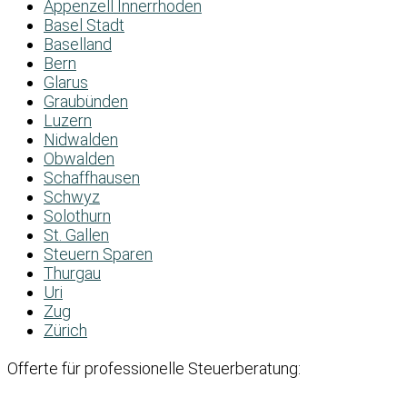
Appenzell Innerrhoden
Basel Stadt
Baselland
Bern
Glarus
Graubünden
Luzern
Nidwalden
Obwalden
Schaffhausen
Schwyz
Solothurn
St. Gallen
Steuern Sparen
Thurgau
Uri
Zug
Zürich
Offerte für professionelle Steuerberatung: