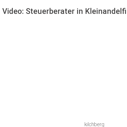
Video:
Steuerberater in Kleinandelf
kilchberg