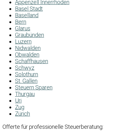
Appenzell Innerrhoden
Basel Stadt
Baselland
Bern
Glarus
Graubünden
Luzern
Nidwalden
Obwalden
Schaffhausen
Schwyz
Solothurn
St. Gallen
Steuern Sparen
Thurgau
Uri
Zug
Zürich
Offerte für professionelle Steuerberatung: