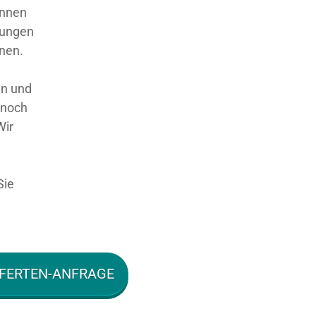
nnen
sungen
nnen.
en und
 noch
Wir
Sie
FERTEN-ANFRAGE