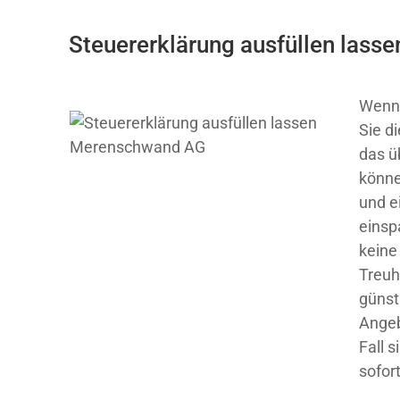
Steuererklärung ausfüllen lasse
Wenn 
Sie d
das ü
könne
und e
einsp
keine
Treuh
günst
Angeb
Fall 
sofort