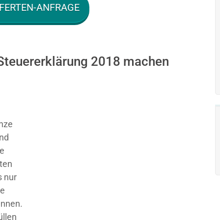
FERTEN-ANFRAGE
Steuererklärung 2018 machen
nze
und
ie
sten
 nur
ge
ennen.
üllen