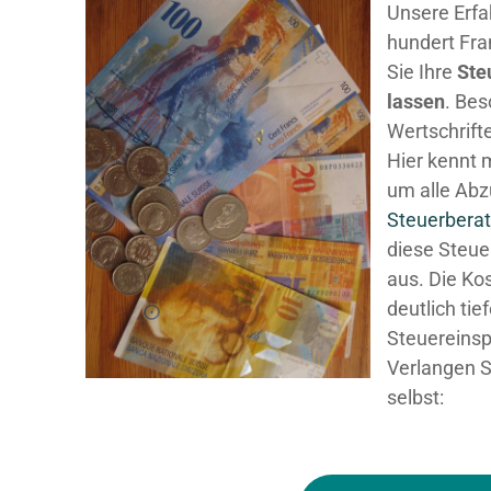
Unsere Erfa
hundert Fra
Sie Ihre
Ste
lassen
. Be
Wertschrifte
Hier kennt 
um alle Abz
Steuerberat
diese Steue
aus. Die Ko
deutlich tie
Steuereinsp
Verlangen S
selbst: