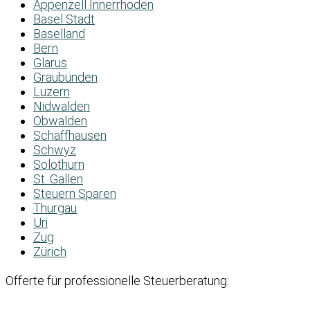
Appenzell Innerrhoden
Basel Stadt
Baselland
Bern
Glarus
Graubünden
Luzern
Nidwalden
Obwalden
Schaffhausen
Schwyz
Solothurn
St. Gallen
Steuern Sparen
Thurgau
Uri
Zug
Zürich
Offerte für professionelle Steuerberatung: