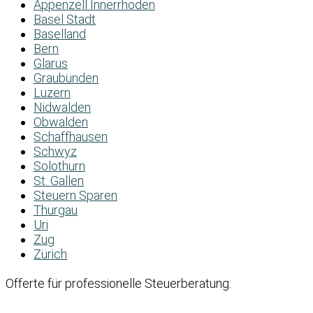
Appenzell Innerrhoden
Basel Stadt
Baselland
Bern
Glarus
Graubünden
Luzern
Nidwalden
Obwalden
Schaffhausen
Schwyz
Solothurn
St. Gallen
Steuern Sparen
Thurgau
Uri
Zug
Zürich
Offerte für professionelle Steuerberatung: