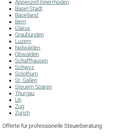
Appenzell Innerrhoden
Basel Stadt
Baselland
Bern
Glarus
Graubünden
Luzern
Nidwalden
Obwalden
Schaffhausen
Schwyz
Solothurn
St. Gallen
Steuern Sparen
Thurgau
Uri
Zug
Zürich
Offerte für professionelle Steuerberatung: