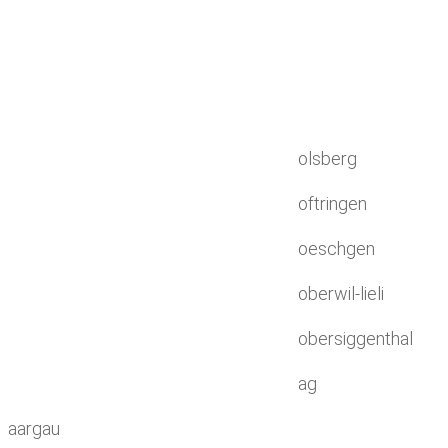
olsberg
oftringen
oeschgen
oberwil-lieli
obersiggenthal
ag
aargau