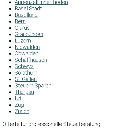
Appenzell Innerrhoden
Basel Stadt
Baselland
Bern
Glarus
Graubünden
Luzern
Nidwalden
Obwalden
Schaffhausen
Schwyz
Solothurn
St. Gallen
Steuern Sparen
Thurgau
Uri
Zug
Zürich
Offerte für professionelle Steuerberatung: