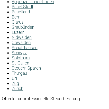
Appenzell Innerrhoden
Basel Stadt
Baselland
Bern
Glarus
Graubünden
Luzern
Nidwalden
Obwalden
Schaffhausen
Schwyz
Solothurn
St. Gallen
Steuern Sparen
Thurgau
Uri
Zug
Zürich
Offerte für professionelle Steuerberatung: