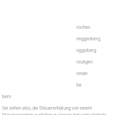
roches
ringgenberg
riggisberg
reutigen
renan
be
bern
Sie sehen also, die Steuererklärung von einem
Steuerexperten ausfüllen zu lassen, hat viele Vorteile.