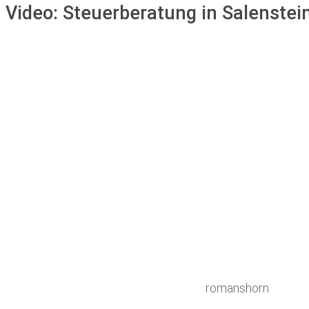
Video:
Steuerberatung in Salenstei
romanshorn