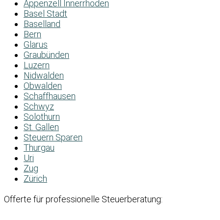
Appenzell Innerrhoden
Basel Stadt
Baselland
Bern
Glarus
Graubünden
Luzern
Nidwalden
Obwalden
Schaffhausen
Schwyz
Solothurn
St. Gallen
Steuern Sparen
Thurgau
Uri
Zug
Zürich
Offerte für professionelle Steuerberatung: