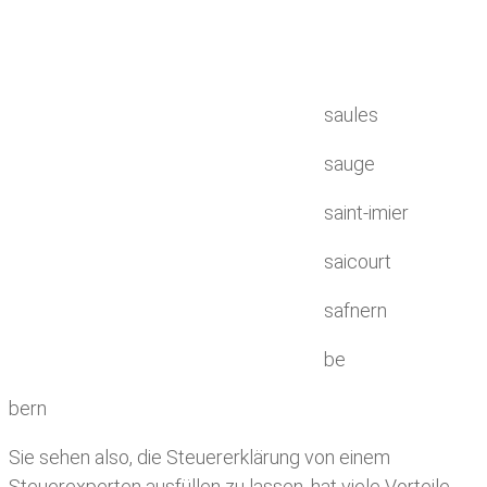
saules
sauge
saint-imier
saicourt
safnern
be
bern
Sie sehen also, die Steuererklärung von einem
Steuerexperten ausfüllen zu lassen, hat viele Vorteile.