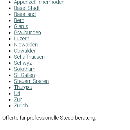
Appenzell Innerrhoden
Basel Stadt
Baselland
Bern
Glarus
Graubünden
Luzern
Nidwalden
Obwalden
Schaffhausen
Schwyz
Solothurn
St. Gallen
Steuern Sparen
Thurgau
Uri
Zug
Zürich
Offerte für professionelle Steuerberatung: