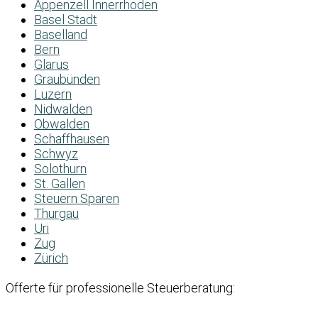
Appenzell Innerrhoden
Basel Stadt
Baselland
Bern
Glarus
Graubünden
Luzern
Nidwalden
Obwalden
Schaffhausen
Schwyz
Solothurn
St. Gallen
Steuern Sparen
Thurgau
Uri
Zug
Zürich
Offerte für professionelle Steuerberatung: