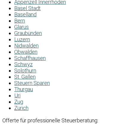
Appenzell Innerrhoden
Basel Stadt
Baselland
Bern
Glarus
Graubünden
Luzern
Nidwalden
Obwalden
Schaffhausen
Schwyz
Solothurn
St. Gallen
Steuern Sparen
Thurgau
Uri
Zug
Zürich
Offerte für professionelle Steuerberatung: