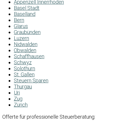
Appenzell Innerrhoden
Basel Stadt
Baselland
Bern
Glarus
Graubünden
Luzern
Nidwalden
Obwalden
Schaffhausen
Schwyz
Solothurn
St. Gallen
Steuern Sparen
Thurgau
Uri
Zug
Zürich
Offerte für professionelle Steuerberatung: