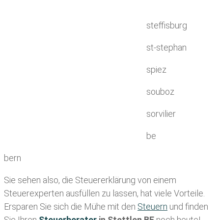
steffisburg
st-stephan
spiez
souboz
sorvilier
be
bern
Sie sehen also, die Steuererklärung von einem
Steuerexperten ausfüllen zu lassen, hat viele Vorteile.
Ersparen Sie sich die Mühe mit den
Steuern
und finden
Sie Ihren
Steuerberater
in Stettlen BE
noch heute!