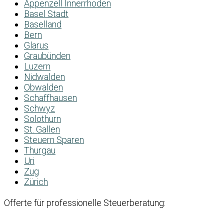
Appenzell Innerrhoden
Basel Stadt
Baselland
Bern
Glarus
Graubünden
Luzern
Nidwalden
Obwalden
Schaffhausen
Schwyz
Solothurn
St. Gallen
Steuern Sparen
Thurgau
Uri
Zug
Zürich
Offerte für professionelle Steuerberatung: