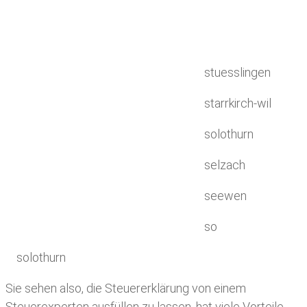
stuesslingen
starrkirch-wil
solothurn
selzach
seewen
so
solothurn
Sie sehen also, die Steuererklärung von einem
Steuerexperten ausfüllen zu lassen, hat viele Vorteile.