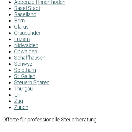
Appenzell Innerrhoden
Basel Stadt
Baselland
Bern
Glarus
Graubünden
Luzern
Nidwalden
Obwalden
Schaffhausen
Schwyz
Solothurn
St. Gallen
Steuern Sparen
Thurgau
Uri
Zug
Zürich
Offerte für professionelle Steuerberatung: