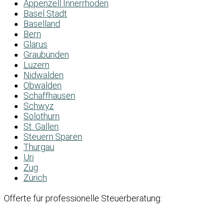
Appenzell Innerrhoden
Basel Stadt
Baselland
Bern
Glarus
Graubünden
Luzern
Nidwalden
Obwalden
Schaffhausen
Schwyz
Solothurn
St. Gallen
Steuern Sparen
Thurgau
Uri
Zug
Zürich
Offerte für professionelle Steuerberatung: