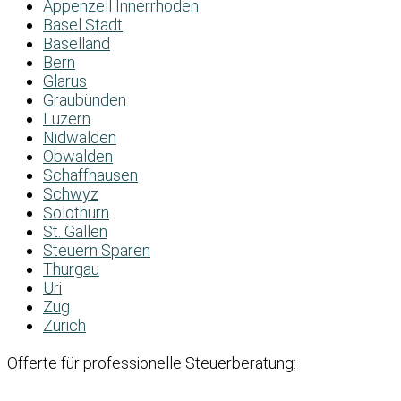
Appenzell Innerrhoden
Basel Stadt
Baselland
Bern
Glarus
Graubünden
Luzern
Nidwalden
Obwalden
Schaffhausen
Schwyz
Solothurn
St. Gallen
Steuern Sparen
Thurgau
Uri
Zug
Zürich
Offerte für professionelle Steuerberatung: