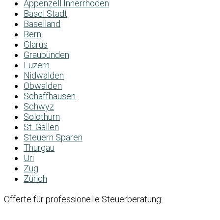
Appenzell Innerrhoden
Basel Stadt
Baselland
Bern
Glarus
Graubünden
Luzern
Nidwalden
Obwalden
Schaffhausen
Schwyz
Solothurn
St. Gallen
Steuern Sparen
Thurgau
Uri
Zug
Zürich
Offerte für professionelle Steuerberatung: