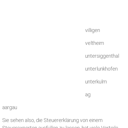
villigen
veltheim
untersiggenthal
unterlunkhofen
unterkulm
ag
aargau
Sie sehen also, die Steuererklärung von einem
Steuerexperten ausfüllen zu lassen, hat viele Vorteile.