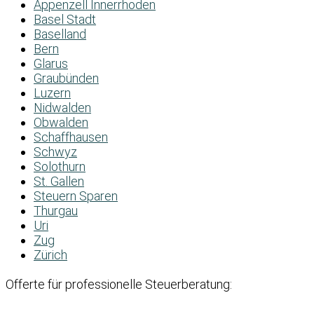
Appenzell Innerrhoden
Basel Stadt
Baselland
Bern
Glarus
Graubünden
Luzern
Nidwalden
Obwalden
Schaffhausen
Schwyz
Solothurn
St. Gallen
Steuern Sparen
Thurgau
Uri
Zug
Zürich
Offerte für professionelle Steuerberatung: