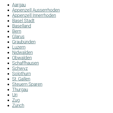
Aargau
Appenzell Ausserrhoden
Appenzell Innerrhoden
Basel Stadt
Baselland
Bern
Glarus
Graubünden
Luzern
Nidwalden
Obwalden
Schaffhausen
Schwyz
Solothurn
St. Gallen
Steuern Sparen
Thurgau
Uri
Zug
Zürich