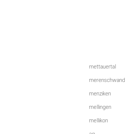
mettauertal
merenschwand
menziken
mellingen
mellikon
ag