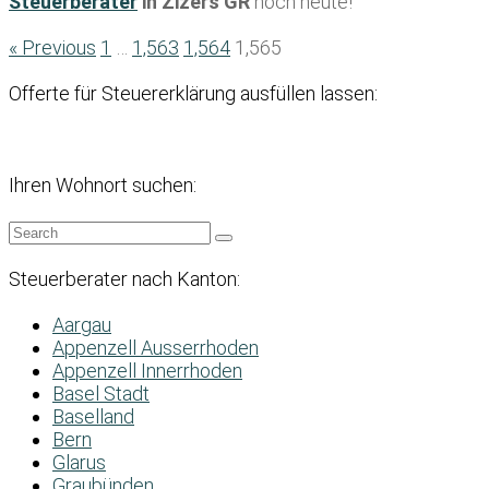
Steuerberater
in Zizers GR
noch heute!
« Previous
1
…
1,563
1,564
1,565
Offerte für Steuererklärung ausfüllen lassen:
Ihren Wohnort suchen:
Steuerberater nach Kanton:
Aargau
Appenzell Ausserrhoden
Appenzell Innerrhoden
Basel Stadt
Baselland
Bern
Glarus
Graubünden