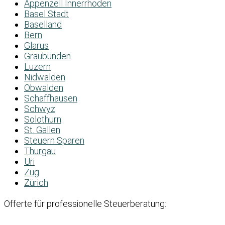
Appenzell Innerrhoden
Basel Stadt
Baselland
Bern
Glarus
Graubünden
Luzern
Nidwalden
Obwalden
Schaffhausen
Schwyz
Solothurn
St. Gallen
Steuern Sparen
Thurgau
Uri
Zug
Zürich
Offerte für professionelle Steuerberatung: