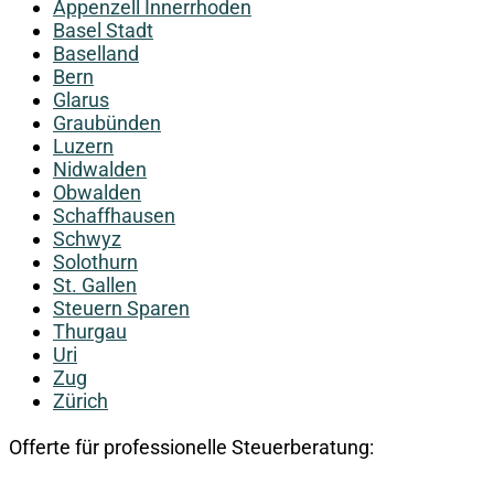
Appenzell Innerrhoden
Basel Stadt
Baselland
Bern
Glarus
Graubünden
Luzern
Nidwalden
Obwalden
Schaffhausen
Schwyz
Solothurn
St. Gallen
Steuern Sparen
Thurgau
Uri
Zug
Zürich
Offerte für professionelle Steuerberatung: