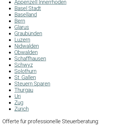
Appenzell Innerrhoden
Basel Stadt
Baselland
Bern
Glarus
Graubünden
Luzern
Nidwalden
Obwalden
Schaffhausen
Schwyz
Solothurn
St. Gallen
Steuern Sparen
Thurgau
Uri
Zug
Zürich
Offerte für professionelle Steuerberatung: