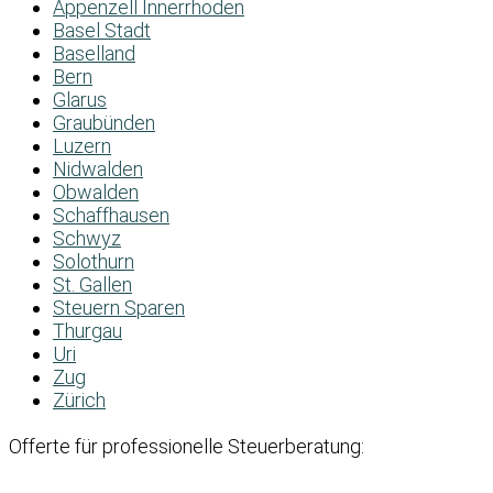
Appenzell Innerrhoden
Basel Stadt
Baselland
Bern
Glarus
Graubünden
Luzern
Nidwalden
Obwalden
Schaffhausen
Schwyz
Solothurn
St. Gallen
Steuern Sparen
Thurgau
Uri
Zug
Zürich
Offerte für professionelle Steuerberatung: