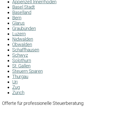
Appenzell Innerrhoden
Basel Stadt
Baselland
Bern
Glarus
Graubünden
Luzern
Nidwalden
Obwalden
Schaffhausen
Schwyz
Solothurn
St. Gallen
Steuern Sparen
Thurgau
Uri
Zug
Zürich
Offerte für professionelle Steuerberatung: