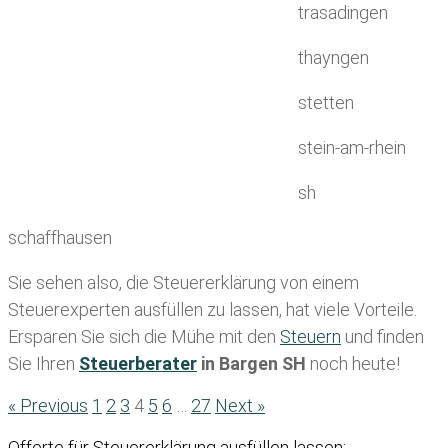
trasadingen
thayngen
stetten
stein-am-rhein
sh
schaffhausen
Sie sehen also, die Steuererklärung von einem
Steuerexperten ausfüllen zu lassen, hat viele Vorteile.
Ersparen Sie sich die Mühe mit den
Steuern
und finden
Sie Ihren
Steuerberater
in Bargen SH
noch heute!
« Previous
1
2
3
4
5
6
…
27
Next »
Offerte für Steuererklärung ausfüllen lassen: