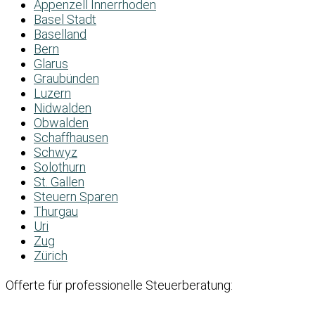
Appenzell Innerrhoden
Basel Stadt
Baselland
Bern
Glarus
Graubünden
Luzern
Nidwalden
Obwalden
Schaffhausen
Schwyz
Solothurn
St. Gallen
Steuern Sparen
Thurgau
Uri
Zug
Zürich
Offerte für professionelle Steuerberatung: