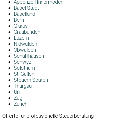
Appenzell Innerrhoden
Basel Stadt
Baselland
Bern
Glarus
Graubünden
Luzern
Nidwalden
Obwalden
Schaffhausen
Schwyz
Solothurn
St. Gallen
Steuern Sparen
Thurgau
Uri
Zug
Zürich
Offerte für professionelle Steuerberatung: