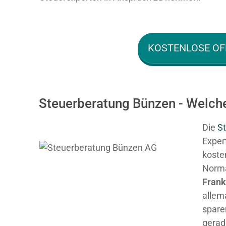
KOSTENLOSE OF
Steuerberatung Bünzen - Welche
Die
St
Expert
kosten
Normal
Fran
allem
spare
gerad