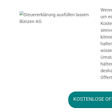
Wenn 
um ei
Koste
sinnv
könne
halte
wisse
Umstä
hätte
desha
Offer
KOSTENLOSE OF