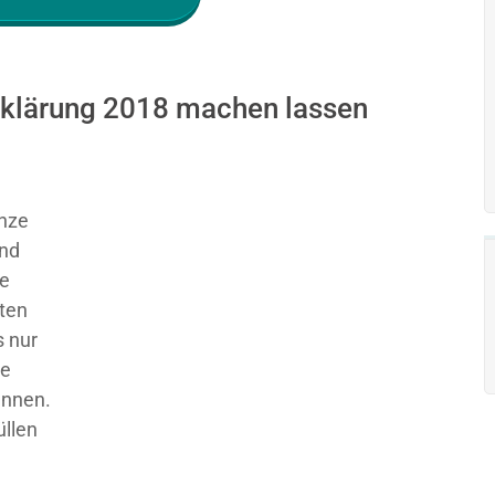
rklärung 2018 machen lassen
nze
und
ie
sten
 nur
ge
ennen.
üllen