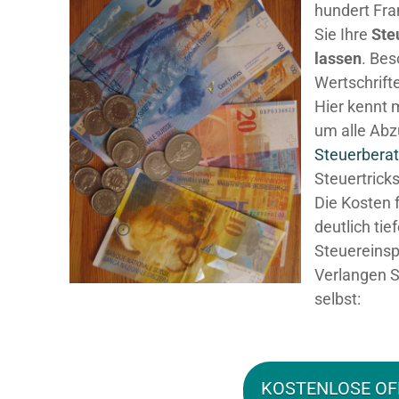
hundert Fra
Sie Ihre
Ste
lassen
. Be
Wertschrifte
Hier kennt 
um alle Abz
Steuerberat
Steuertricks
Die Kosten 
deutlich tie
Steuereinsp
Verlangen S
selbst:
KOSTENLOSE OF