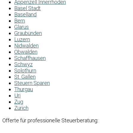
Appenzell Innerrhoden
Basel Stadt
Baselland
Bern
Glarus
Graubünden
Luzern
Nidwalden
Obwalden
Schaffhausen
Schwyz
Solothurn
St. Gallen
Steuern Sparen
Thurgau
Uri
Zug
Zürich
Offerte für professionelle Steuerberatung: