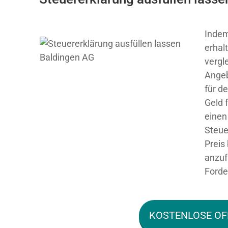
Indem
erhal
vergl
Angeb
für d
Geld f
einen
Steue
Preis
anzuf
Forde
KOSTENLOSE OF