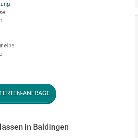
tung
ese
en
ür eine
e
FERTEN-ANFRAGE
lassen in Baldingen