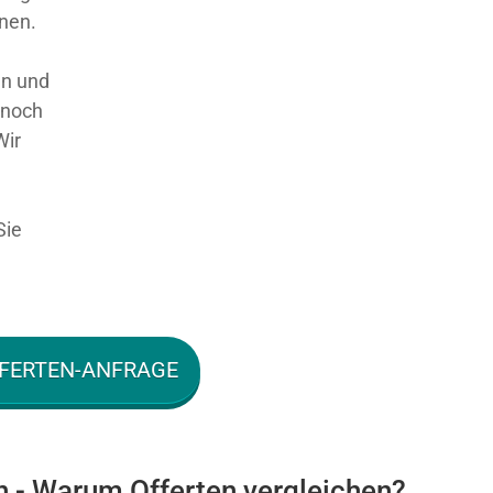
nnen.
en und
 noch
Wir
Sie
FERTEN-ANFRAGE
n - Warum Offerten vergleichen?