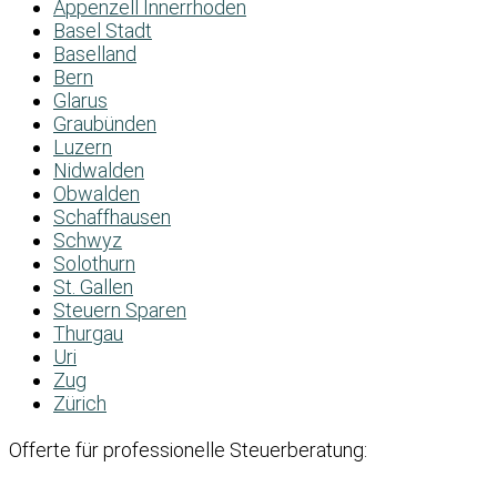
Appenzell Innerrhoden
Basel Stadt
Baselland
Bern
Glarus
Graubünden
Luzern
Nidwalden
Obwalden
Schaffhausen
Schwyz
Solothurn
St. Gallen
Steuern Sparen
Thurgau
Uri
Zug
Zürich
Offerte für professionelle Steuerberatung: