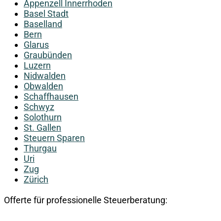
Appenzell Innerrhoden
Basel Stadt
Baselland
Bern
Glarus
Graubünden
Luzern
Nidwalden
Obwalden
Schaffhausen
Schwyz
Solothurn
St. Gallen
Steuern Sparen
Thurgau
Uri
Zug
Zürich
Offerte für professionelle Steuerberatung: