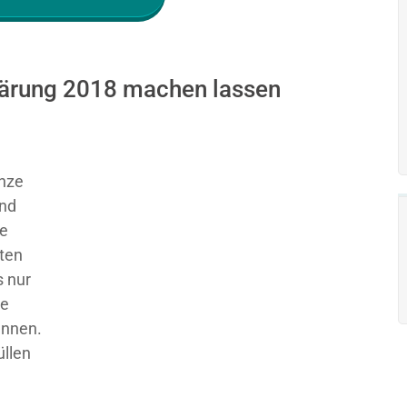
klärung 2018 machen lassen
nze
und
ie
sten
 nur
ge
ennen.
üllen