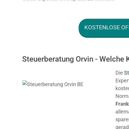
KOSTENLOSE OF
Steuerberatung Orvin - Welche 
Die
St
Expert
kosten
Normal
Fran
allem
spare
gerad