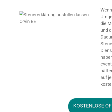
Wenn 
Umgeb
die M
und d
Dadur
Steue
Diens
haben
event
hätte
auf j
koste
KOSTENLOSE OF