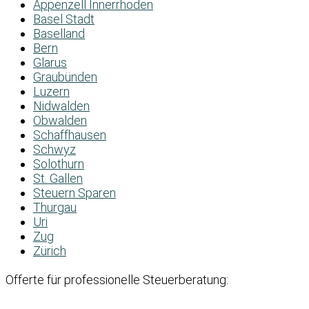
Appenzell Innerrhoden
Basel Stadt
Baselland
Bern
Glarus
Graubünden
Luzern
Nidwalden
Obwalden
Schaffhausen
Schwyz
Solothurn
St. Gallen
Steuern Sparen
Thurgau
Uri
Zug
Zürich
Offerte für professionelle Steuerberatung: