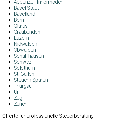
Appenzell Innerrhoden
Basel Stadt
Baselland
Bern
Glarus
Graubünden
Luzern
Nidwalden
Obwalden
Schaffhausen
Schwyz
Solothurn
St. Gallen
Steuern Sparen
Thurgau
Uri
Zug
Zürich
Offerte für professionelle Steuerberatung: