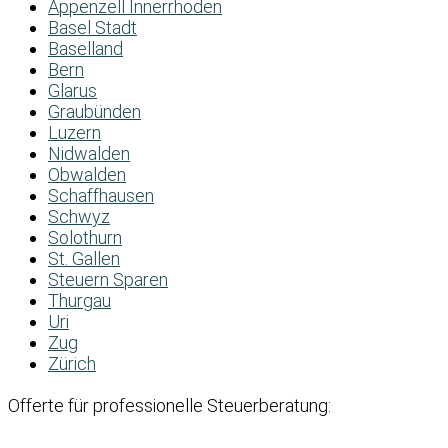
Appenzell Innerrhoden
Basel Stadt
Baselland
Bern
Glarus
Graubünden
Luzern
Nidwalden
Obwalden
Schaffhausen
Schwyz
Solothurn
St. Gallen
Steuern Sparen
Thurgau
Uri
Zug
Zürich
Offerte für professionelle Steuerberatung: