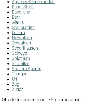
Appenzell Innerrhoden
Basel Stadt
Baselland
Bern
Glarus
Graubünden
Luzern
Nidwalden
Obwalden
Schaffhausen
Schwyz
Solothurn
St. Gallen
Steuern Sparen
Thurgau
Uri
Zug
Zürich
Offerte für professionelle Steuerberatung: