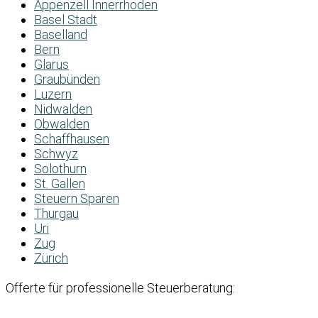
Appenzell Innerrhoden
Basel Stadt
Baselland
Bern
Glarus
Graubünden
Luzern
Nidwalden
Obwalden
Schaffhausen
Schwyz
Solothurn
St. Gallen
Steuern Sparen
Thurgau
Uri
Zug
Zürich
Offerte für professionelle Steuerberatung: