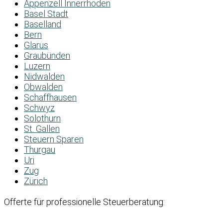
Appenzell Innerrhoden
Basel Stadt
Baselland
Bern
Glarus
Graubünden
Luzern
Nidwalden
Obwalden
Schaffhausen
Schwyz
Solothurn
St. Gallen
Steuern Sparen
Thurgau
Uri
Zug
Zürich
Offerte für professionelle Steuerberatung: