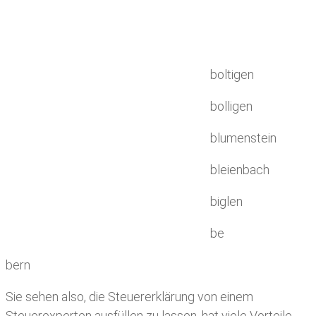
boltigen
bolligen
blumenstein
bleienbach
biglen
be
bern
Sie sehen also, die Steuererklärung von einem
Steuerexperten ausfüllen zu lassen, hat viele Vorteile.