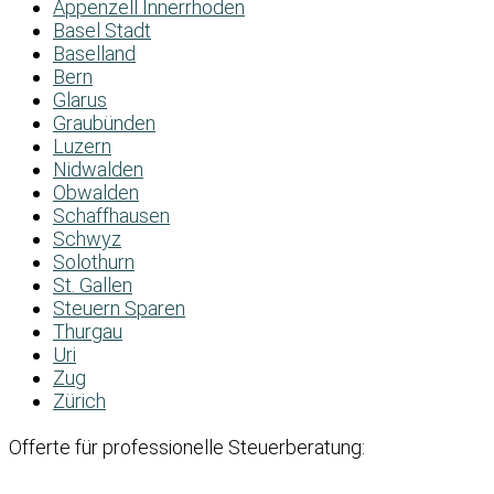
Appenzell Innerrhoden
Basel Stadt
Baselland
Bern
Glarus
Graubünden
Luzern
Nidwalden
Obwalden
Schaffhausen
Schwyz
Solothurn
St. Gallen
Steuern Sparen
Thurgau
Uri
Zug
Zürich
Offerte für professionelle Steuerberatung: