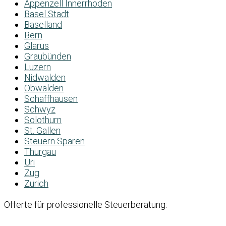
Appenzell Innerrhoden
Basel Stadt
Baselland
Bern
Glarus
Graubünden
Luzern
Nidwalden
Obwalden
Schaffhausen
Schwyz
Solothurn
St. Gallen
Steuern Sparen
Thurgau
Uri
Zug
Zürich
Offerte für professionelle Steuerberatung: