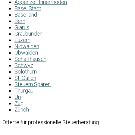
Appenzell Innerrhoden
Basel Stadt
Baselland
Bern
Glarus
Graubünden
Luzern
Nidwalden
Obwalden
Schaffhausen
Schwyz
Solothurn
St. Gallen
Steuern Sparen
Thurgau
Uri
Zug
Zürich
Offerte für professionelle Steuerberatung: